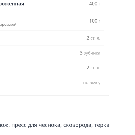
ороженная
400
г
100
г
стромской
2
ст. л.
3
зубчика
2
ст. л.
по вкусу
ож, пресс для чеснока, сковорода, терка