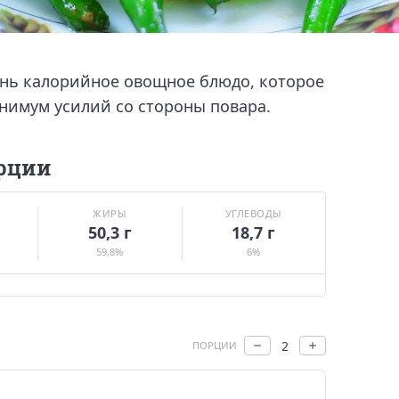
ень калорийное овощное блюдо, которое
инимум усилий со стороны повара.
рции
ЖИРЫ
УГЛЕВОДЫ
50,3 г
18,7 г
59,8%
6%
2
ПОРЦИИ