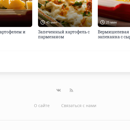
45 мин
25 мин
картофелем и
Запеченный картофель с
Вермишелевая
пармезаном
запеканка с с
О сайте
Связаться с нами