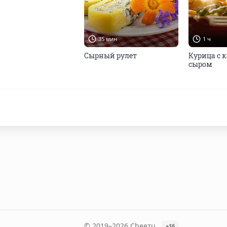
35 мин
1 ч
Сырный рулет
Курица с 
сыром
© 2019–2026 Cheezu
+16