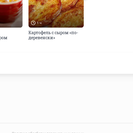
1 ч
1 ч 30 мин
Картофель с сыром «по-
Пудинг из сыра
ыром
деревенски»