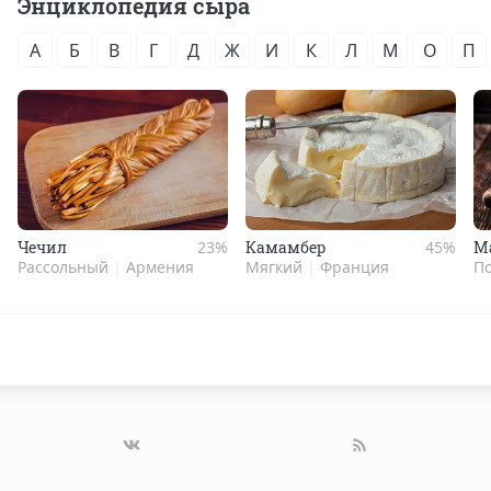
Энциклопедия сыра
А
Б
В
Г
Д
Ж
И
К
Л
М
О
П
Чечил
23%
Камам­бер
45%
Ма
Рассольный
|
Армения
Мягкий
|
Франция
П