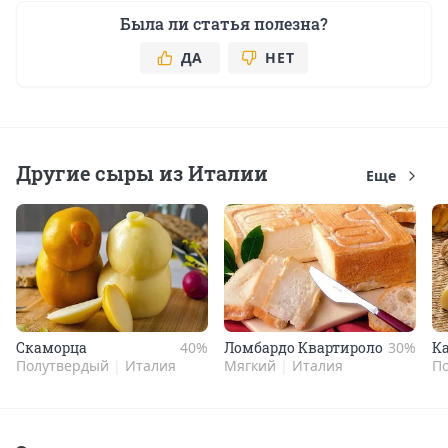
Была ли статья полезна?
ДА
НЕТ
Другие сыры из Италии
Еще
Ска­мор­ца
40%
Лом­бардо Квар­ти­роло
30%
Ка
Полутвердый
|
Италия
Мягкий
|
Италия
П