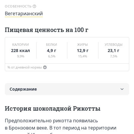
ОСОБЕННОСТЬ
Вегетарианский
Пищевая ценность на 100 г
КАЛОРИИ
БЕЛКИ
ЖИРЫ
УГЛЕВОДЫ
228 ккал
4,9 г
12,9 г
23,1 г
9,9%
6,5%
15,4%
7,5%
% от дневной нормы
Содержание
История шоколадной Рикотты
История шоколадной Рикотты
Вкус и калорийность шоколадкой Рикотты
Предположительно рикотта появилась
Польза и вред шоколадной Рикотты
в Бронзовом веке. В тот период на территории
Противопоказания к употреблению шоколадной