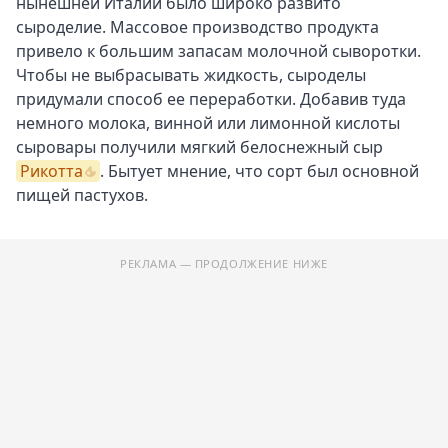
нынешней Италии было широко развито
Рикотты
сыроделие. Массовое производство продукта
Что приготовить из шоколадной Рикотты
привело к большим запасам молочной сыворотки.
Какое вино подходит к шоколадной Рикотте
Чтобы не выбрасывать жидкость, сыроделы
придумали способ ее переработки. Добавив туда
немного молока, винной или лимонной кислоты
сыровары получили мягкий белоснежный сыр
Рикотта
. Бытует мнение, что сорт был основной
пищей пастухов.
РЕКЛАМА — ПРОДОЛЖЕНИЕ НИЖЕ