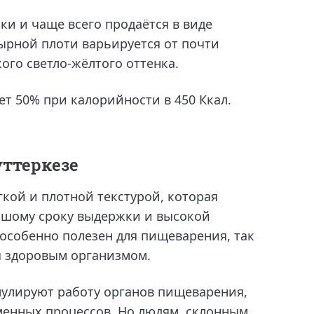
ки и чаще всего продаётся в виде
сырной плоти варьируется от почти
кого светло-жёлтого оттенка.
т 50% при калорийности в 450 Ккал.
уттеркезе
гкой и плотной текстурой, которая
ьшому сроку выдержки и высокой
 особенно полезен для пищеварения, так
ся здоровым организмом.
улируют работу органов пищеварения,
менных процессов. Но людям, склонным