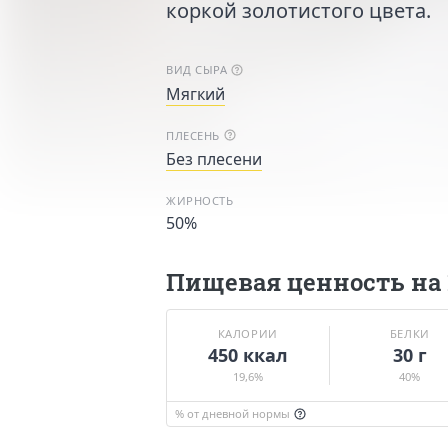
коркой золотистого цвета.
ВИД СЫРА
Мягкий
ПЛЕСЕНЬ
Без плесени
ЖИРНОСТЬ
50%
Пищевая ценность на 
КАЛОРИИ
БЕЛКИ
450 ккал
30 г
19,6%
40%
% от дневной нормы