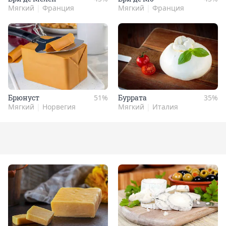
Мягкий
|
Франция
Мягкий
|
Франция
Брю­нуст
51%
Бур­ра­та
35%
Мягкий
|
Норвегия
Мягкий
|
Италия