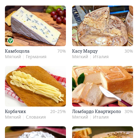
Кам­бо­цола
70%
Касу Мар­цу
30%
Мягкий
|
Германия
Мягкий
|
Италия
Кор­ба­чик
20–25%
Лом­бардо Квар­ти­роло
30%
Мягкий
|
Словакия
Мягкий
|
Италия