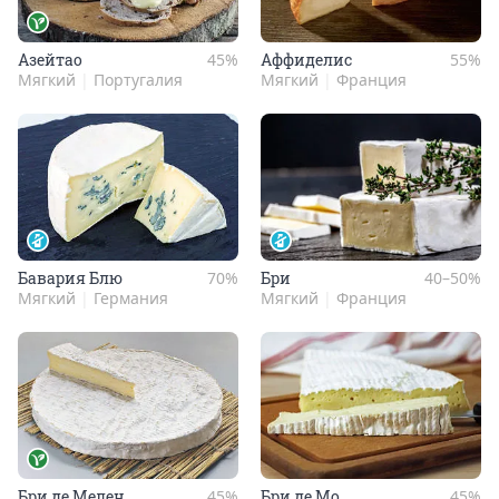
Азей­тао
45%
Аффи­делис
55%
Мягкий
|
Португалия
Мягкий
|
Франция
Бава­рия Блю
70%
Бри
40–50%
Мягкий
|
Германия
Мягкий
|
Франция
Бри де Мелен
45%
Бри де Мо
45%