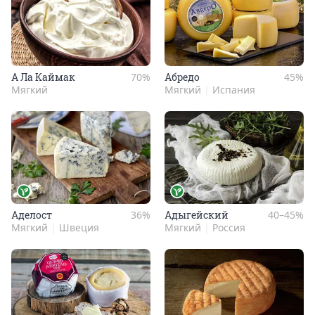
А Ла Кай­мак
70%
Абре­до
45%
Мягкий
Мягкий
|
Испания
Аде­лост
36%
Ады­гей­ский
40–45%
Мягкий
|
Швеция
Мягкий
|
Россия