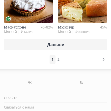
Мас­карпо­не
70–82%
Мюн­стер
45%
Мягкий
|
Италия
Мягкий
|
Франция
Дальше
1
2
О сайте
Связаться с нами