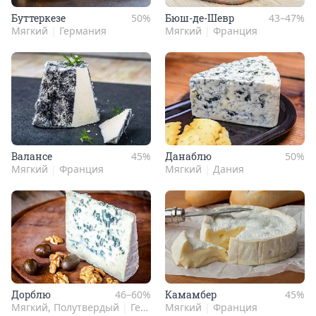
Бут­терке­зе
50%
Бюш-де-Шевр
43–47%
Мягкий
|
Германия
Мягкий
|
Франция
Валан­се
45%
Данаб­лю
50%
Мягкий
|
Франция
Мягкий
|
Дания
Дор­блю
46–60%
Камам­бер
45%
Мягкий, Полутвердый
|
Германия
Мягкий
|
Франция