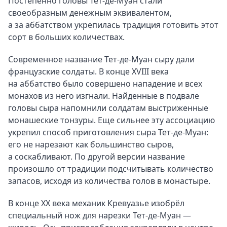
Постепенно головы Тет-де-Муан стали
своеобразным денежным эквивалентом,
а за аббатством укрепилась традиция готовить этот
сорт в больших количествах.
Современное название Тет-де-Муан сыру дали
французские солдаты. В конце XVIII века
на аббатство было совершено нападение и всех
монахов из него изгнали. Найденные в подвале
головы сыра напомнили солдатам выстриженные
монашеские тонзуры. Еще сильнее эту ассоциацию
укрепил способ приготовления сыра Тет-де-Муан:
его не нарезают как большинство сыров,
а соскабливают. По другой версии название
произошло от традиции подсчитывать количество
запасов, исходя из количества голов в монастыре.
В конце XX века механик Кревуазье изобрёл
специальный нож для нарезки Тет-де-Муан —