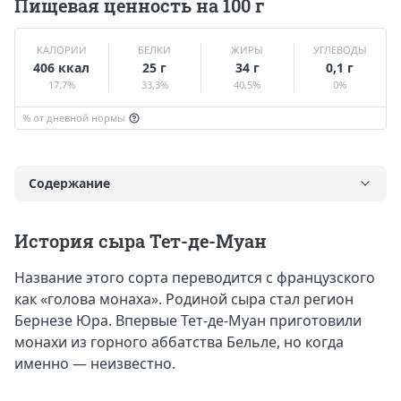
Пищевая ценность на 100 г
КАЛОРИИ
БЕЛКИ
ЖИРЫ
УГЛЕВОДЫ
406 ккал
25 г
34 г
0,1 г
17,7%
33,3%
40,5%
0%
% от дневной нормы
Содержание
История
История сыра Тет-де-Муан
Вкус и калорийность
Название этого сорта переводится с французского
Польза и вред
как «голова монаха». Родиной сыра стал регион
Противопоказания к употреблению
Бернезе Юра. Впервые Тет-де-Муан приготовили
Что приготовить
монахи из горного аббатства Бельле, но когда
именно — неизвестно.
Какое вино подходит к сыру