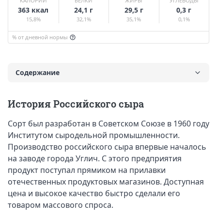
КАЛОРИИ
БЕЛКИ
ЖИРЫ
УГЛЕВОДЫ
363 ккал
24,1 г
29,5 г
0,3 г
15,8%
32,1%
35,1%
0,1%
% от дневной нормы
Содержание
История Российского сыра
История Российского сыра
Вкус и калорийность Российского сыра
Сорт был разработан в Советском Союзе в 1960 году
Польза и вред Российского сыра
Институтом сыродельной промышленности.
Противопоказания к употреблению
Производство российского сыра впервые началось
Что приготовить из российского сыра
на заводе города Углич. С этого предприятия
продукт поступал прямиком на прилавки
Какое вино подходит к Алтайскому сыру
отечественных продуктовых магазинов. Доступная
цена и высокое качество быстро сделали его
товаром массового спроса.