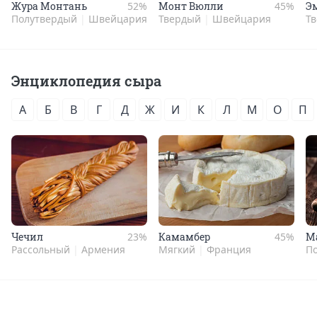
Жура Мон­тань
52%
Монт Вюл­ли
45%
Э
Полутвердый
|
Швейцария
Твердый
|
Швейцария
Т
Энциклопедия сыра
А
Б
В
Г
Д
Ж
И
К
Л
М
О
П
Чечил
23%
Камам­бер
45%
Ма
Рассольный
|
Армения
Мягкий
|
Франция
П