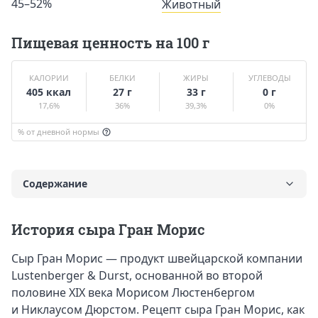
45–52%
Животный
Пищевая ценность на 100 г
КАЛОРИИ
БЕЛКИ
ЖИРЫ
УГЛЕВОДЫ
405 ккал
27 г
33 г
0 г
17,6%
36%
39,3%
0%
% от дневной нормы
Содержание
История
История сыра Гран Морис
Вкус и калорийность Гран Мориса
Сыр Гран Морис — продукт швейцарской компании
Польза и вред сыра
Lustenberger & Durst, основанной во второй
Противопоказания к употреблению
половине XIX века Морисом Люстенбергом
Что приготовить
и Никлаусом Дюрстом. Рецепт сыра Гран Морис, как