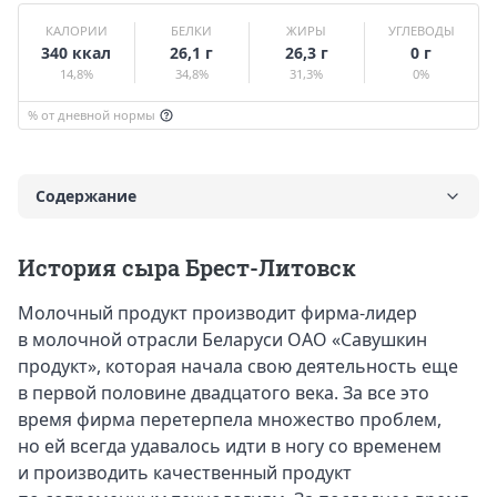
КАЛОРИИ
БЕЛКИ
ЖИРЫ
УГЛЕВОДЫ
340 ккал
26,1 г
26,3 г
0 г
14,8%
34,8%
31,3%
0%
% от дневной нормы
Содержание
История сыра Брест-Литовск
История сыра Брест-Литовск
Вкус и калорийность Брест-Литовского сорта сыра
Молочный продукт производит фирма-лидер
Польза и вред сыра
в молочной отрасли Беларуси ОАО «Савушкин
Противопоказания к употреблению Брест-Литовского
продукт», которая начала свою деятельность еще
сыра
в первой половине двадцатого века. За все это
Что приготовить из Брест-Литовска
время фирма перетерпела множество проблем,
Какое вино подходит к сыру
но ей всегда удавалось идти в ногу со временем
и производить качественный продукт