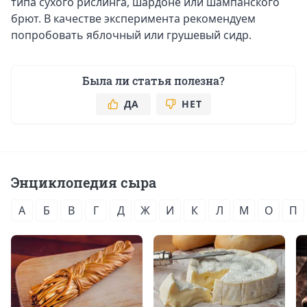
типа сухого рислинга, шардоне или шампанского
брют. В качестве эксперимента рекомендуем
попробовать яблочный или грушевый сидр.
Была ли статья полезна?
ДА
НЕТ
Энциклопедия сыра
А
Б
В
Г
Д
Ж
И
К
Л
М
О
П