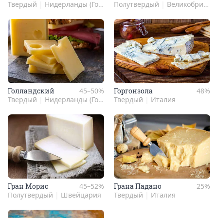
Твердый
|
Нидерланды (Голландия)
Полутвердый
|
Великобритания
Гол­ланд­ский
45–50%
Гор­гонзо­ла
48%
Твердый
|
Нидерланды (Голландия)
Твердый
|
Италия
Гран Морис
45–52%
Гра­на Пада­но
25%
Полутвердый
|
Швейцария
Твердый
|
Италия