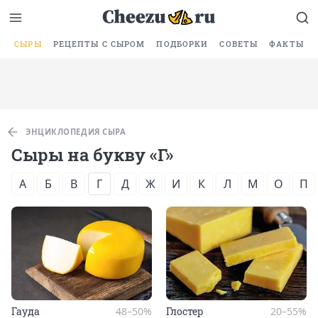
СЫРЫ
РЕЦЕПТЫ С СЫРОМ
ПОДБОРКИ
СОВЕТЫ
ФАКТЫ
ЭНЦИКЛОПЕДИЯ СЫРА
Сыры на букву «Г»
А
Б
В
Г
Д
Ж
И
К
Л
М
О
П
Га­уда
48–50%
Глос­тер
20–55%