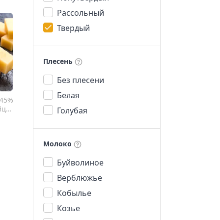
Рассольный
Твердый
Плесень
Без плесени
Белая
45%
рия
Голубая
Молоко
Буйволиное
Верблюжье
Кобылье
Козье