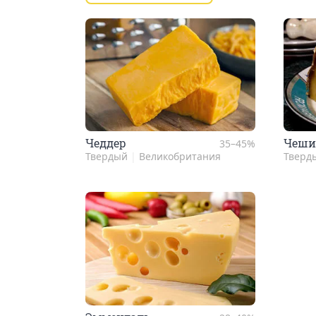
Чед­дер
Чеши
35–45%
Твердый
|
Великобритания
Тверд