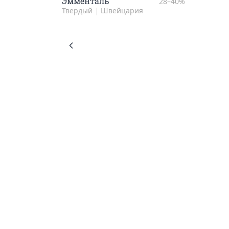
Эммен­таль
28–40%
Твердый
|
Швейцария