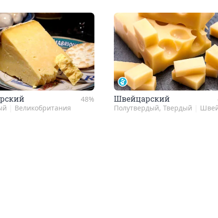
р­ский
Швей­цар­ский
48%
ый
|
Великобритания
Полутвердый, Твердый
|
Швейца