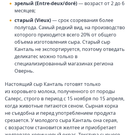
зрелый (Entre-deux/doré)
— возраст от 2 до 6
месяцев;
старый (Vieux)
— срок созревания более
полугода. Самый редкий вид, на производство
которого приходится всего 20% от общего
объема изготовления сыра. Старый сыр
Канталь не экспортируется, поэтому отведать
деликатес можно только в
специализированный магазинах региона
Овернь.
Настоящий сыр Канталь готовят только
из коровьего молока, полученного от породы
Салерс, строго в период с 15 ноября по 15 апреля,
когда животные питаются сеном. Сырная корка
не съедобна и перед употреблением продукта
срезается. У молодого сыра Канталь она серая,
с возрастом становится желтее и приобретает
желтовато-коричневый окрас. Текстура сырного