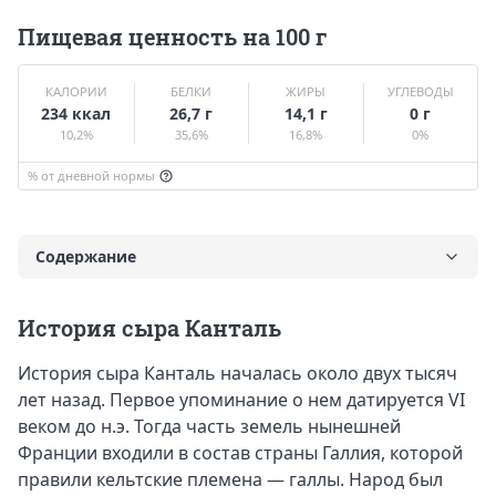
Пищевая ценность на 100 г
КАЛОРИИ
БЕЛКИ
ЖИРЫ
УГЛЕВОДЫ
234 ккал
26,7 г
14,1 г
0 г
10,2%
35,6%
16,8%
0%
% от дневной нормы
Содержание
История
История сыра Канталь
Вкус и калорийность Канталя
История сыра Канталь началась около двух тысяч
Польза и вред сыра
лет назад. Первое упоминание о нем датируется VI
Противопоказания к употреблению сорта
веком до н.э. Тогда часть земель нынешней
Что приготовить из Канталя
Франции входили в состав страны Галлия, которой
правили кельтские племена — галлы. Народ был
Какое вино подходит к сыру