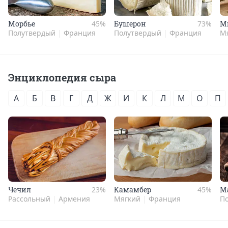
Морбье
45%
Буше­рон
73%
М
Полутвердый
|
Франция
Полутвердый
|
Франция
М
Энциклопедия сыра
А
Б
В
Г
Д
Ж
И
К
Л
М
О
П
Чечил
23%
Камам­бер
45%
Ма
Рассольный
|
Армения
Мягкий
|
Франция
П