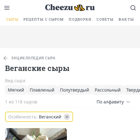
СЫРЫ
РЕЦЕПТЫ С СЫРОМ
ПОДБОРКИ
СОВЕТЫ
ФАКТЫ
ЭНЦИКЛОПЕДИЯ СЫРА
Веганские сыры
Вид сыра
Мягкий
Плавленый
Полутвердый
Рассольный
Тверд
1 из 118 сыров
По алфавиту
Особенность:
Веганский