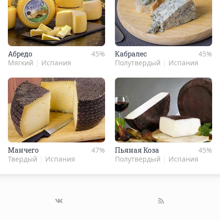
Абре­до
45%
Каб­ра­лес
45%
Мягкий
|
Испания
Полутвердый
|
Испания
Ман­че­го
47%
Пь­яная Коза
45%
Твердый
|
Испания
Полутвердый
|
Испания