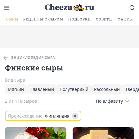
СЫРЫ
РЕЦЕПТЫ С СЫРОМ
ПОДБОРКИ
СОВЕТЫ
ФАКТЫ
ЭНЦИКЛОПЕДИЯ СЫРА
Финские сыры
Вид сыра
Мягкий
Плавленый
Полутвердый
Рассольный
Тверд
2 из 118 сыров
По алфавиту
Происхождение:
Финляндия