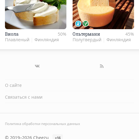
Ви­ола
50%
Оль­тер­ма­ни
45%
Плавленый
|
Финляндия
Полутвердый
|
Финляндия
О сайте
Связаться с нами
Политика обработки персональных данных
© 2019–2026 Cheezu
+16