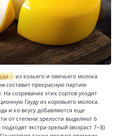
ауда
из козьего и овечьего молока
ом составит прекрасную партию
 На созревание этих сортов уходит
ционную Гауду из коровьего молока.
да и ко вкусу добавляются еще
ти от степени зрелости выделяют 6
 подходят экстра-зрелый (возраст 7−8)
. Существует также продукт премиум-