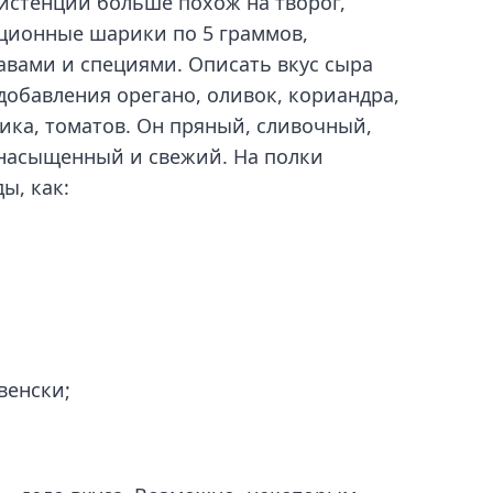
истенции больше похож на творог,
ционные шарики по 5 граммов,
вами и специями. Описать вкус сыра
добавления орегано, оливок, кориандра,
лика, томатов. Он пряный, сливочный,
а насыщенный и свежий. На полки
ы, как:
венски;