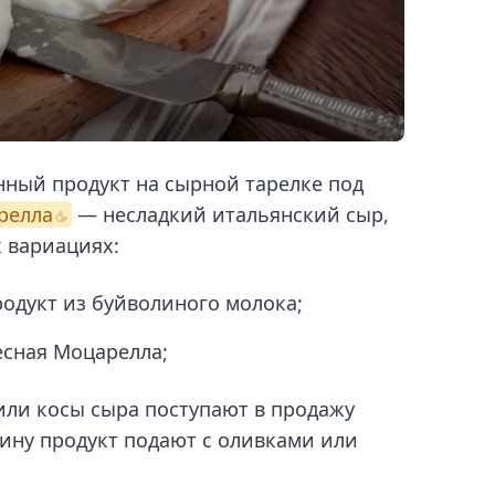
нный продукт на сырной тарелке под
релла
— несладкий итальянский сыр,
 вариациях:
одукт из буйволиного молока;
есная Моцарелла;
ли косы сыра поступают в продажу
вину продукт подают с оливками или