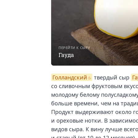
ПЕРЕЙТИ К СЫРУ
Гауда
Голландский
твердый сыр
Г
со сливочным фруктовым вкус
молодому белому полусладкому.
больше времени, чем на тради
Продукт выдерживают около го
и ореховые нотки. В зависимос
видов сыра. К вину лучше всего
и старый (от 10 до 12 месяцев)