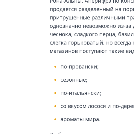
Рона-Альпы. Аперифрэ по конс
продается разделенный на пор
притрушенные различными тра
однозначно невозможно из-за 
чеснока, сладкого перца, бази
слегка горьковатый, но всегд
магазинов поступают такие вид
по-провански;
сезонные;
по-итальянски;
со вкусом лосося и по-дере
ароматы мира.