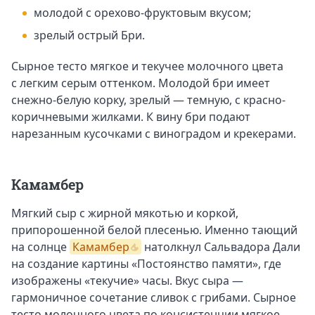
молодой с орехово-фруктовым вкусом;
зрелый острый Бри.
Сырное тесто мягкое и текучее молочного цвета
с легким серым оттенком. Молодой бри имеет
снежно-белую корку, зрелый — темную, с красно-
коричневыми жилками. К вину бри подают
нарезанным кусочками с виноградом и крекерами.
Камамбер
Мягкий сыр с жирной мякотью и коркой,
припорошенной белой плесенью. Именно тающий
на солнце
Камамбер
натолкнул Сальвадора Дали
на создание картины «Постоянство памяти», где
изображены «текучие» часы. Вкус сыра —
гармоничное сочетание сливок с грибами. Сырное
тесто молочного цвета по консистенции мягкое,